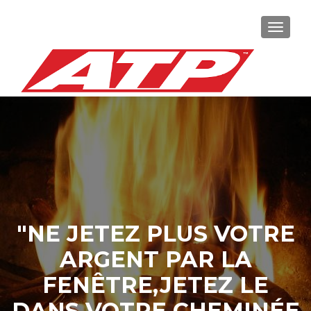
TOGGL
"NE JETEZ PLUS VOTRE
ARGENT PAR LA
FENÊTRE,JETEZ LE
DANS VOTRE CHEMINÉE